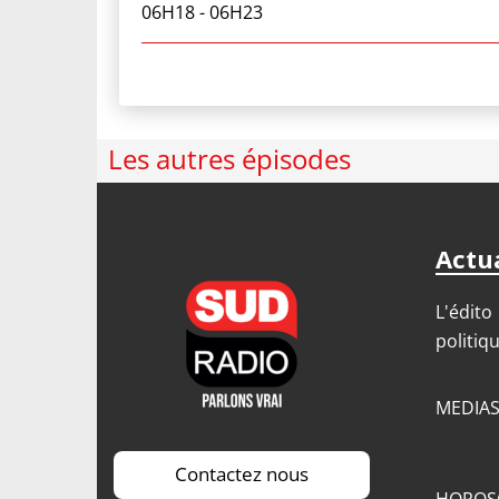
06H18
- 06H23
Les autres épisodes
Actua
L'édito
politiq
MEDIA
Contactez nous