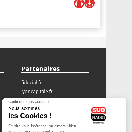
Partenaires
fiducial.fr
lyoncapitale.fr
olympique-et-lyonnais.com
L'application Iphone
/ Android