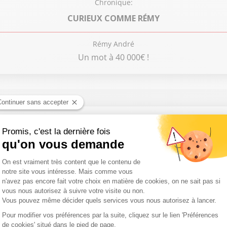
Chronique:
CURIEUX COMME RÉMY
Rémy André
Un mot à 40 000€ !
tic hippique du jour... Émission du 7 août 2026
tic hippique du jour... Émission du 6 août 2026