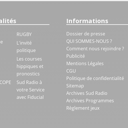
lités
Informations
Dossier de presse
RUGBY
QUI SOMMES-NOUS ?
ue
L'invité
Comment nous rejoindre ?
politique
Publicité
S
Les courses
Mentions Légales
hippiques et
CGU
pronostics
Politique de confidentialité
COPE
Sud Radio à
Sitemap
votre Service
Archives Sud Radio
avec Fiducial
Archives Programmes
Règlement jeux