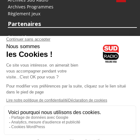
Archives Programmes
Règlement jeux
Partenaires
fiducial.fr
lyoncapitale.fr
olympique-et-lyonnais.com
L'application Iphone / Android
Téléchargez l'application
Les cookies
Gestion des cookies
Crédit photos : ©Sud Radio / Pierre Olivier