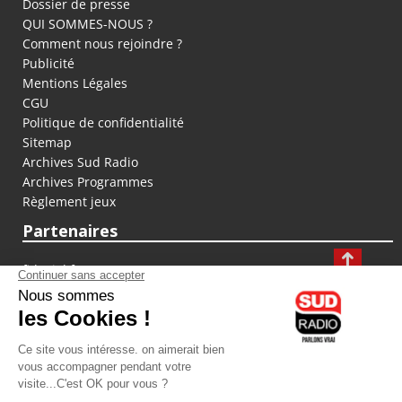
Dossier de presse
QUI SOMMES-NOUS ?
Comment nous rejoindre ?
Publicité
Mentions Légales
CGU
Politique de confidentialité
Sitemap
Archives Sud Radio
Archives Programmes
Règlement jeux
Partenaires
fiducial.fr
lyoncapitale.fr
olympique-et-lyonnais.com
L'application Iphone / Android
Téléchargez l'application