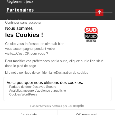
Règlement jeux
Partenaires
fiducial.fr
lyoncapitale.fr
olympique-et-lyonnais.com
L'application Iphone / Android
Téléchargez l'application
Les cookies
Gestion des cookies
Crédit photos : ©Sud Radio / Pierre Olivier
03H00
-
06H00
05H00 - 07H00
Noémie Halioua
Jon Rakotozafy