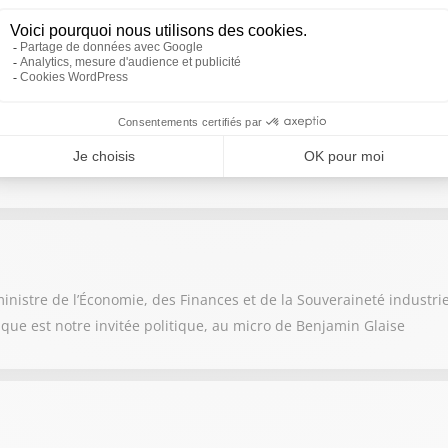
nistre de l'Intérieur est notre invité politique est notre invité po
es Sports, de la Jeunesse et de la Vie associative.
nistre de l’Économie, des Finances et de la Souveraineté industri
rique est notre invitée politique, au micro de Benjamin Glaise