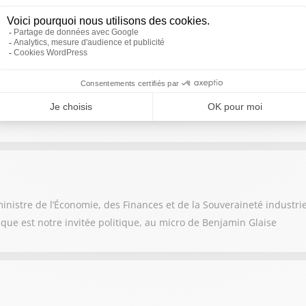
nistre de l'Intérieur est notre invité politique est notre invité po
es Sports, de la Jeunesse et de la Vie associative.
nistre de l’Économie, des Finances et de la Souveraineté industri
rique est notre invitée politique, au micro de Benjamin Glaise