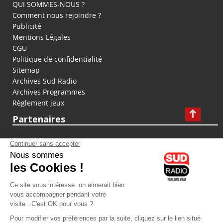
QUI SOMMES-NOUS ?
Comment nous rejoindre ?
Publicité
Mentions Légales
CGU
Politique de confidentialité
Sitemap
Archives Sud Radio
Archives Programmes
Règlement jeux
Partenaires
fiducial.fr
lyoncapitale.fr
olympique-et-lyonnais.com
L'application Iphone / Android
Téléchargez l'application