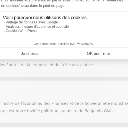
nistre de l'Intérieur est notre invité politique est notre invité po
es Sports, de la Jeunesse et de la Vie associative.
nistre de l’Économie, des Finances et de la Souveraineté industri
rique est notre invitée politique, au micro de Benjamin Glaise