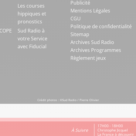
Publicité
S
Les courses
Mentions Légales
hippiques et
CGU
pronostics
Politique de confidentialité
COPE
Sud Radio à
Sitemap
votre Service
Archives Sud Radio
avec Fiducial
Archives Programmes
Règlement jeux
Crédit photos : ©Sud Radio / Pierre Olivier
17H00 - 18H00
À Suivre
Christophe Jicquel
La France à découvrir