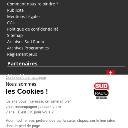
Comment nous rejoindre ?
Publicité
Mentions Légales
CGU
Politique de confidentialité
Sitemap
Archives Sud Radio
Archives Programmes
Règlement jeux
Partenaires
fiducial.fr
lyoncapitale.fr
olympique-et-lyonnais.com
L'application Iphone / Android
Téléchargez l'application