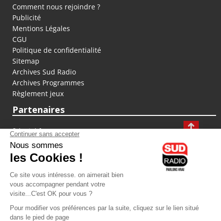
Comment nous rejoindre ?
Publicité
Mentions Légales
CGU
Politique de confidentialité
Sitemap
Archives Sud Radio
Archives Programmes
Règlement jeux
Partenaires
fiducial.fr
lyoncapitale.fr
olympique-et-lyonnais.com
L'application Iphone / Android
Téléchargez l'application