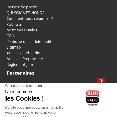
Dossier de presse
QUI SOMMES-NOUS ?
Comment nous rejoindre ?
Publicité
Mentions Légales
CGU
Politique de confidentialité
Sitemap
Archives Sud Radio
Archives Programmes
Règlement jeux
Partenaires
fiducial.fr
lyoncapitale.fr
olympique-et-lyonnais.com
L'application Iphone / Android