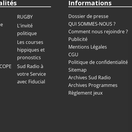
lités
Informations
Dossier de presse
RUGBY
QUI SOMMES-NOUS ?
ue
L'invité
Comment nous rejoindre ?
politique
Publicité
S
Les courses
Mentions Légales
hippiques et
CGU
pronostics
Politique de confidentialité
COPE
Sud Radio à
Sitemap
votre Service
Archives Sud Radio
avec Fiducial
Archives Programmes
Règlement jeux