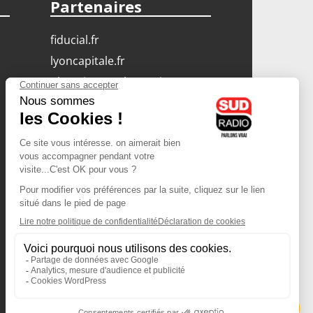
Partenaires
fiducial.fr
lyoncapitale.fr
olympique-et-lyonnais.com
L'application Iphone
/ Android
Téléchargez l'application
Les cookies
Gestion des cookies