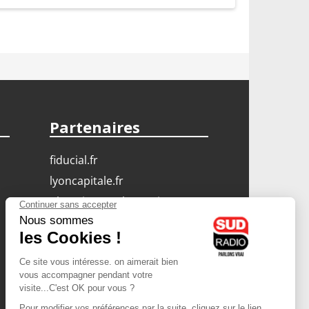
Partenaires
fiducial.fr
lyoncapitale.fr
olympique-et-lyonnais.com
L'application Iphone
/ Android
Téléchargez l'application