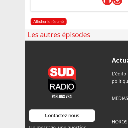
Afficher le résumé
Les autres épisodes
Actua
L'édito
politiq
MEDIA
Contactez nous
HOROS
Un message, une question,