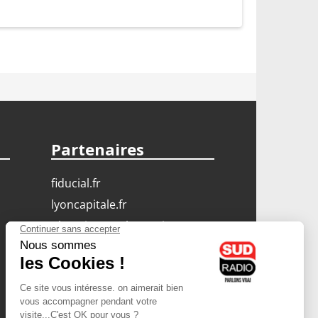
Partenaires
fiducial.fr
lyoncapitale.fr
olympique-et-lyonnais.com
L'application Iphone
/ Android