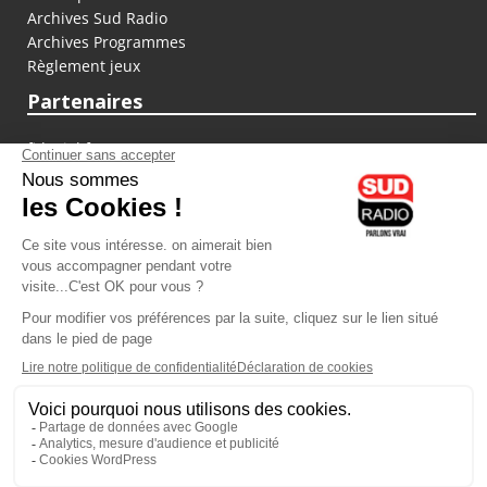
Archives Sud Radio
Archives Programmes
Règlement jeux
Partenaires
fiducial.fr
lyoncapitale.fr
olympique-et-lyonnais.com
L'application Iphone / Android
Téléchargez l'application
Les cookies
Gestion des cookies
Crédit photos : ©Sud Radio / Pierre Olivier