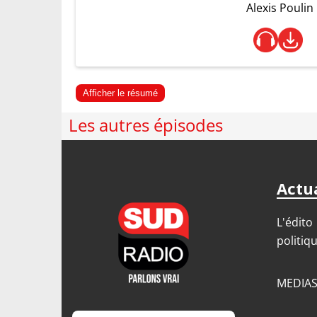
Alexis Poulin
Afficher le résumé
Les autres épisodes
Actua
L'édito
politiq
MEDIA