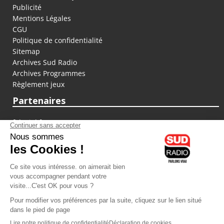
Publicité
Mentions Légales
CGU
Politique de confidentialité
Sitemap
Archives Sud Radio
Archives Programmes
Règlement jeux
Partenaires
fiducial.fr
lyoncapitale.fr
olympique-et-lyonnais.com
L'application Iphone / Android
Téléchargez l'application
Les cookies