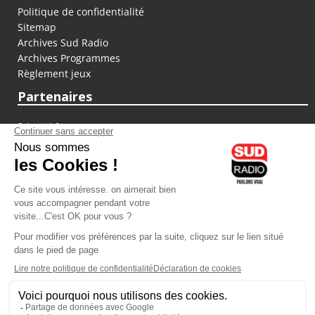
Politique de confidentialité
Sitemap
Archives Sud Radio
Archives Programmes
Règlement jeux
Partenaires
fiducial.fr
lyoncapitale.fr
olympique-et-lyonnais.com
L'application Iphone / Android
Téléchargez l'application
Les cookies
Gestion des cookies