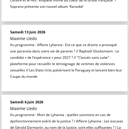
Cendre et le Feu : enquête intime au coeur de la droite française” /
Soprano présente son nouvel album 'Karaoké'
Samedi 13 Juin 2026
Maxime Lledo
Au programme : Affaire Lyhanna : Est-ce que ce drame a provoqué
une paranoïa dans votre vie de parents ? // Raphaël Glucksmann : Le
candidat « de l’espérance » pour 2027 ? // "Classés sans suite" :
plateforme pour recueillir le témoignage de victimes de violences
sexuelles // Les Etats-Unis pulvérisent le Paraguay et lancent bien leur
Coupe du monde
Samedi 6 Juin 2026
Maxime Lledo
Au programme : Mort de Lyhanna : quelles sanctions en cas de
dysfonctionnement avéré de la justice ? / Affaire Lyhanna : Les excuses
de Gérald Darmanin, au nom de la Justice, sont elles suffisantes ? / La