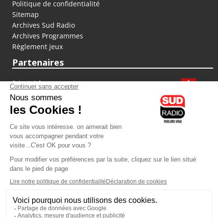
Politique de confidentialité
Sitemap
Archives Sud Radio
Archives Programmes
Règlement jeux
Partenaires
fiducial.fr
lyoncapitale.fr
olympique-et-lyonnais.com
L'application Iphone / Android
Téléchargez l'application
Les cookies
Gestion des cookies