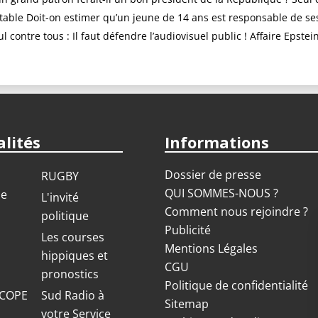
table Doit-on estimer qu’un jeune de 14 ans est responsable de ses
contre tous : ​​Il faut défendre l’audiovisuel public ! Affaire Epstein
lités
Informations
Dossier de presse
RUGBY
QUI SOMMES-NOUS ?
ue
L'invité
Comment nous rejoindre ?
politique
Publicité
S
Les courses
Mentions Légales
hippiques et
CGU
pronostics
Politique de confidentialité
COPE
Sud Radio à
Sitemap
votre Service