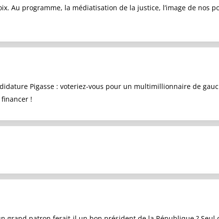
ix. Au programme, la médiatisation de la justice, l’image de nos po
dature Pigasse : voteriez-vous pour un multimillionnaire de gauche
financer !
 grand patron ferait-il un bon président de la République ? Seul 