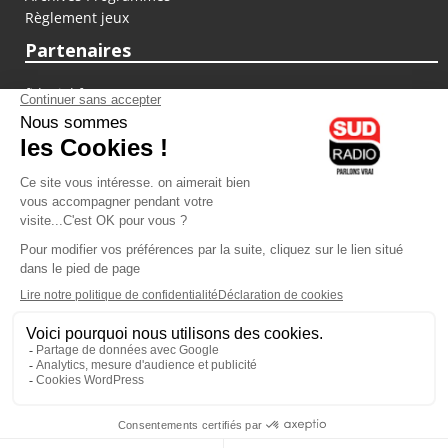
Règlement jeux
Partenaires
fiducial.fr
lyoncapitale.fr
olympique-et-lyonnais.com
L'application Iphone / Android
Téléchargez l'application
Les cookies
Gestion des cookies
Crédit photos : ©Sud Radio / Pierre Olivier
21H00
-
22H00
22H00 - 00H00