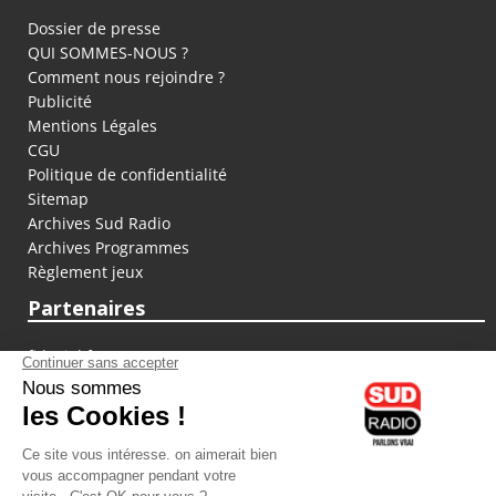
Dossier de presse
QUI SOMMES-NOUS ?
Comment nous rejoindre ?
Publicité
Mentions Légales
CGU
Politique de confidentialité
Sitemap
Archives Sud Radio
Archives Programmes
Règlement jeux
Partenaires
fiducial.fr
lyoncapitale.fr
olympique-et-lyonnais.com
L'application Iphone / Android