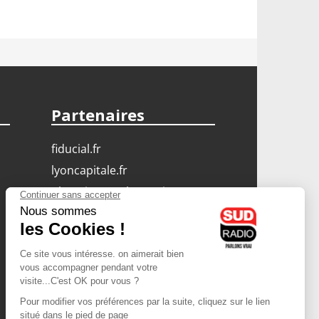
Partenaires
fiducial.fr
lyoncapitale.fr
olympique-et-lyonnais.com
L'application Iphone
/ Android
Téléchargez l'application