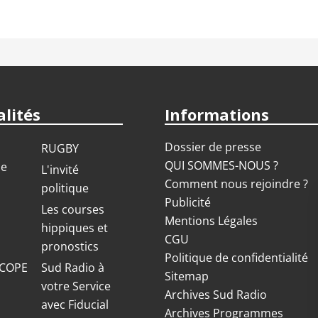
lités
Informations
Dossier de presse
RUGBY
QUI SOMMES-NOUS ?
ue
L'invité
Comment nous rejoindre ?
politique
Publicité
S
Les courses
Mentions Légales
hippiques et
CGU
pronostics
Politique de confidentialité
COPE
Sud Radio à
Sitemap
votre Service
Archives Sud Radio
avec Fiducial
Archives Programmes