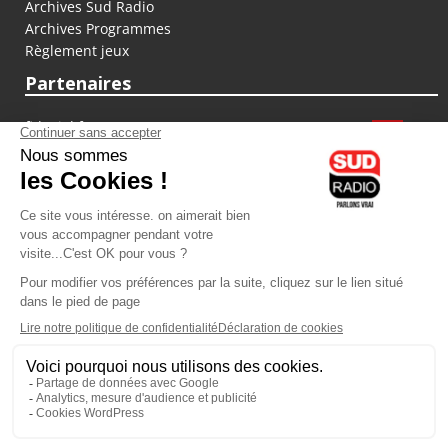
Archives Sud Radio
Archives Programmes
Règlement jeux
Partenaires
fiducial.fr
lyoncapitale.fr
olympique-et-lyonnais.com
L'application Iphone / Android
Téléchargez l'application
Les cookies
Gestion des cookies
Crédit photos : ©Sud Radio / Pierre Olivier