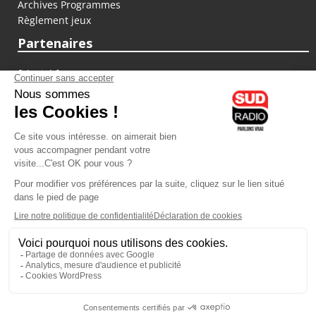
Archives Programmes
Règlement jeux
Partenaires
fiducial.fr
lyoncapitale.fr
olympique-et-lyonnais.com
L'application Iphone / Android
Téléchargez l'application
Les cookies
Gestion des cookies
Crédit photos : ©Sud Radio / Pierre Olivier
10H00
-
12H00
12H00 - 13H00