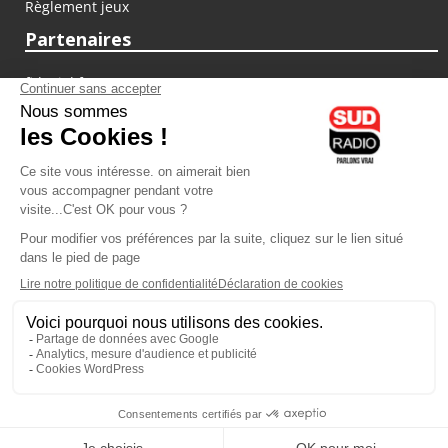
Règlement jeux
Partenaires
fiducial.fr
lyoncapitale.fr
olympique-et-lyonnais.com
L'application Iphone / Android
Téléchargez l'application
Les cookies
Gestion des cookies
Crédit photos : ©Sud Radio / Pierre Olivier
10H00 - 12H00
07H00
-
10H00
Laurence Péraud et Jean-Luc
Laurence Péraud
Moreau