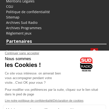
Mentions Légales
CGU
Politique de confidentialité
Sitemap
Archives Sud Radio
Archives Programmes
Règlement jeux
Partenaires
fiducial.fr
lyoncapitale.fr
olympique-et-lyonnais.com
L'application Iphone / Android
Téléchargez l'application
Les cookies
Gestion des cookies