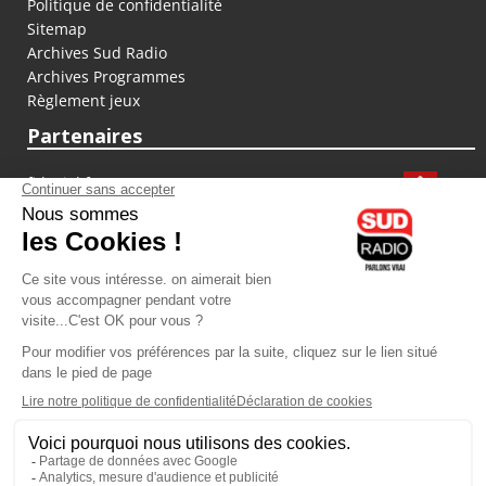
Politique de confidentialité
Sitemap
Archives Sud Radio
Archives Programmes
Règlement jeux
Partenaires
fiducial.fr
lyoncapitale.fr
olympique-et-lyonnais.com
L'application Iphone / Android
Téléchargez l'application
Les cookies
Gestion des cookies