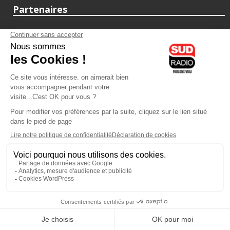
Partenaires
fiducial.fr
lyoncapitale.fr
olympique-et-lyonnais.com
L'application Iphone / Android
Téléchargez l'application
Les cookies
Gestion des cookies
Crédit photos : ©Sud Radio / Pierre Olivier
17H00
-
19H00
19H00 - 20H00
Judith Beller
Yvan Cujious
Les Vraies Voix
Loft Music Sud Radio