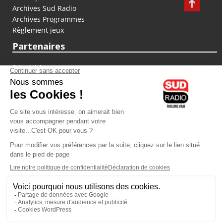
Archives Sud Radio
Archives Programmes
Règlement jeux
Partenaires
fiducial.fr
lyoncapitale.fr
olympique-et-lyonnais.com
L'application Iphone / Android
Téléchargez l'application
Les cookies
Gestion des cookies
Crédit photos : ©Sud Radio / Pierre Olivier