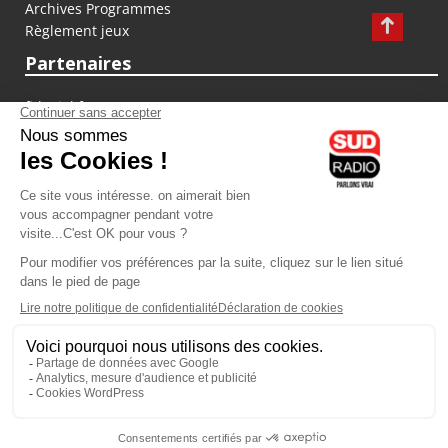
Archives Programmes
Règlement jeux
Partenaires
fiducial.fr
lyoncapitale.fr
olympique-et-lyonnais.com
L'application Iphone / Android
Téléchargez l'application
Les cookies
Gestion des cookies
Crédit photos : ©Sud Radio / Pierre Olivier