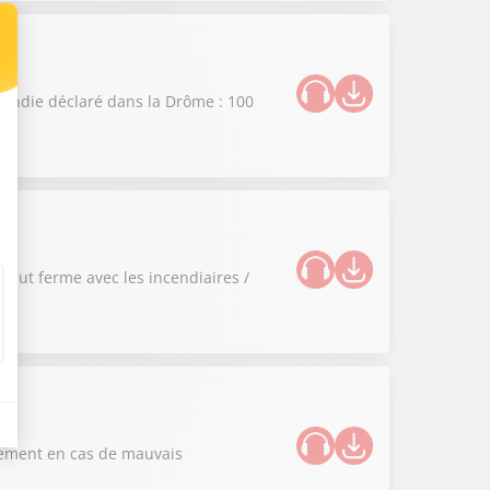
ncendie déclaré dans la Drôme : 100
 veut ferme avec les incendiaires /
ssement en cas de mauvais