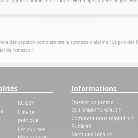
détruits par les flammes en Gironde / Hommage au père Jacques Ham
ionale des sapeurs-pompiers tire la sonnette d'alarme / Le prix de
al de l'Unesco ?
lités
Informations
Dossier de presse
RUGBY
QUI SOMMES-NOUS ?
ue
L'invité
Comment nous rejoindre ?
politique
Publicité
S
Les courses
Mentions Légales
hippiques et