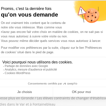
tion toujours problématique dans le Var / Le RAID déployé à Nice / I
de : "Le pire est derrière nous" selon la préfète / Laurent Nunez se
gresse plus en Gironde / Les élèves contraints de changer d'établi
ies dans le Var et à Fontainebleau