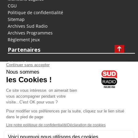
CGU
Politique de confidentialité
Sitemap
Archives Sud Radio
Archives Programmes
Règlement jeux
Partenaires
fiducial.fr
lyoncapitale.fr
olympique-et-lyonnais.com
L'application Iphone / Android
Téléchargez l'application
Les cookies
Gestion des cookies