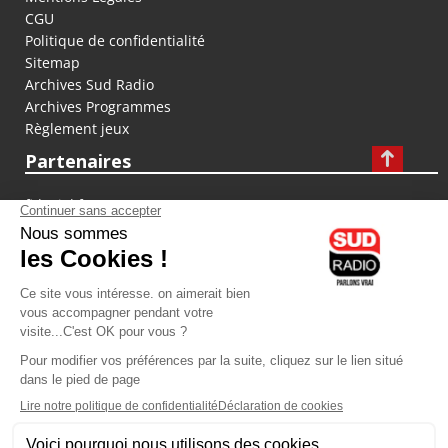
CGU
Politique de confidentialité
Sitemap
Archives Sud Radio
Archives Programmes
Règlement jeux
Partenaires
fiducial.fr
lyoncapitale.fr
olympique-et-lyonnais.com
L'application Iphone / Android
Téléchargez l'application
Les cookies
Gestion des cookies