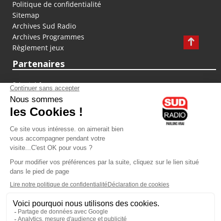
Politique de confidentialité
Sitemap
Archives Sud Radio
Archives Programmes
Règlement jeux
Partenaires
fiducial.fr
lyoncapitale.fr
olympique-et-lyonnais.com
L'application Iphone / Android
Téléchargez l'application
Les cookies
Gestion des cookies