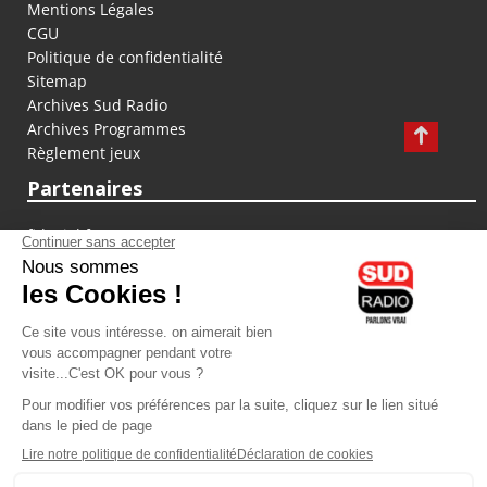
Mentions Légales
CGU
Politique de confidentialité
Sitemap
Archives Sud Radio
Archives Programmes
Règlement jeux
Partenaires
fiducial.fr
lyoncapitale.fr
olympique-et-lyonnais.com
L'application Iphone / Android
Téléchargez l'application
Les cookies