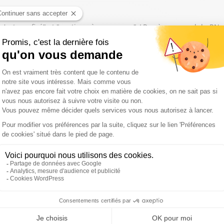
"n'est pas fixé" et "continue à progresser" / Procès en appel du RN
son pourvoi en cassation / Canicule : 67 départements placés en vig
 après le verdict du 7 juillet ? / Aveux de Cédric Jubillar : son avo
Pyrénées-Orientales : le feu a parcouru 4.900 hectares