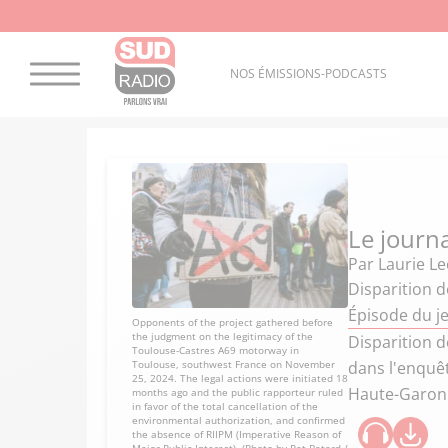
NOS ÉMISSIONS-PODCASTS
Le journ
Par
Laurie Le
Disparition d
Épisode du je
Opponents of the project gathered before
the judgment on the legitimacy of the
Disparition d
Toulouse-Castres A69 motorway in
Toulouse, southwest France on November
dans l'enquêt
25, 2024. The legal actions were initiated 18
Haute-Garon
months ago and the public rapporteur ruled
in favor of the total cancellation of the
environmental authorization, and confirmed
the absence of RIIPM (Imperative Reason of
Major Public Interest). (Photo by Pat Batard /