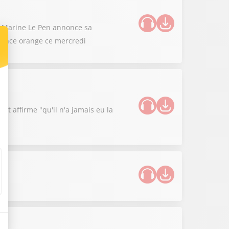
 : Marine Le Pen annonce sa
ilance orange ce mercredi
cat affirme "qu'il n'a jamais eu la