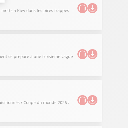
0 morts à Kiev dans les pires frappes
ement se prépare à une troisième vague
quisitionnés / Coupe du monde 2026 :