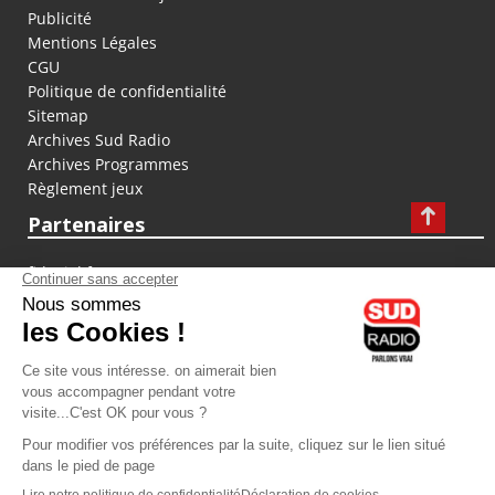
Publicité
Mentions Légales
CGU
Politique de confidentialité
Sitemap
Archives Sud Radio
Archives Programmes
Règlement jeux
Partenaires
fiducial.fr
lyoncapitale.fr
olympique-et-lyonnais.com
L'application Iphone / Android
Téléchargez l'application
Les cookies