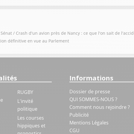
 Sénat / Crash d'un avion près de Nancy : ce que l'on sait de l'acci
ption définitive en vue au Parlement
lités
Informations
Dossier de presse
RUGBY
QUI SOMMES-NOUS ?
ue
L'invité
Comment nous rejoindre ?
politique
Publicité
S
Les courses
Mentions Légales
hippiques et
CGU
pronostics