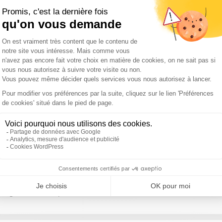
 après le verdict du 7 juillet ? / Aveux de Cédric Jubillar : son avo
Pyrénées-Orientales : le feu a parcouru 4.900 hectares
hectares parcourus entre l'Aude et l'Hérault / Ukraine : au moins 3
 les galères des départs en vacances