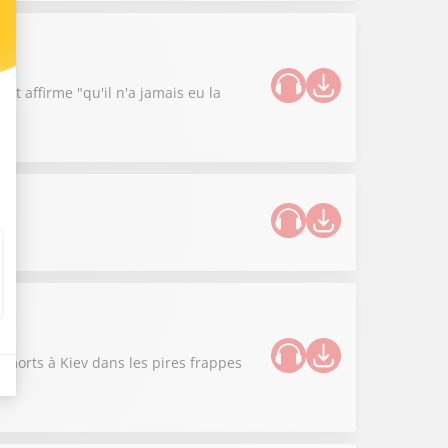
cat affirme "qu'il n'a jamais eu la
0 morts à Kiev dans les pires frappes