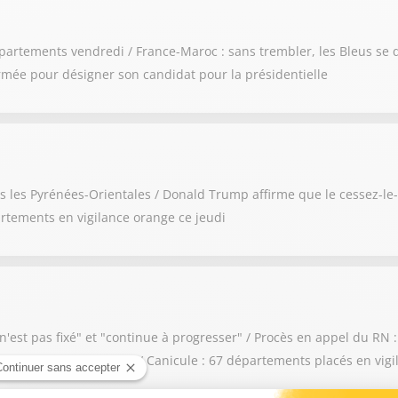
épartements vendredi / France-Maroc : sans trembler, les Bleus se q
rmée pour désigner son candidat pour la présidentielle
 les Pyrénées-Orientales / Donald Trump affirme que le cessez-le-fe
artements en vigilance orange ce jeudi
"n'est pas fixé" et "continue à progresser" / Procès en appel du RN
son pourvoi en cassation / Canicule : 67 départements placés en vig