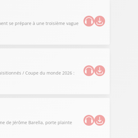
ement se prépare à une troisième vague
quisitionnés / Coupe du monde 2026 :
ime de Jérôme Barella, porte plainte