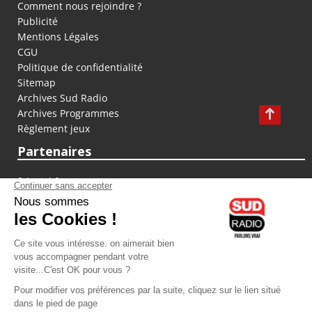
Comment nous rejoindre ?
Publicité
Mentions Légales
CGU
Politique de confidentialité
Sitemap
Archives Sud Radio
Archives Programmes
Règlement jeux
Partenaires
fiducial.fr
lyoncapitale.fr
olympique-et-lyonnais.com
L'application Iphone / Android
Téléchargez l'application