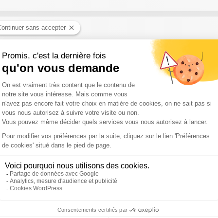
"n'est pas fixé" et "continue à progresser" / Procès en appel du RN
son pourvoi en cassation / Canicule : 67 départements placés en vig
 après le verdict du 7 juillet ? / Aveux de Cédric Jubillar : son avo
Pyrénées-Orientales : le feu a parcouru 4.900 hectares