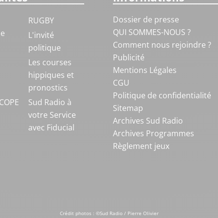
Dossier de presse
RUGBY
QUI SOMMES-NOUS ?
ue
L'invité
Comment nous rejoindre ?
politique
Publicité
S
Les courses
Mentions Légales
hippiques et
CGU
pronostics
Politique de confidentialité
COPE
Sud Radio à
Sitemap
votre Service
Archives Sud Radio
avec Fiducial
Archives Programmes
Règlement jeux
Crédit photos : ©Sud Radio / Pierre Olivier