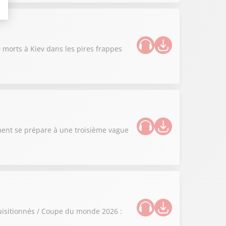
0 morts à Kiev dans les pires frappes
ement se prépare à une troisième vague
quisitionnés / Coupe du monde 2026 :