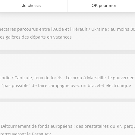
hectares parcourus entre l'Aude et l'Hérault / Ukraine : au moins 3
 les galères des départs en vacances
endie / Canicule, feux de forêts : Lecornu à Marseille, le gouvern
st "pas possible" de faire campagne avec un bracelet électronique
te / Détournement de fonds européens : des prestataires du RN per
t retrouveront le Paraguay