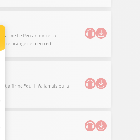
 : Marine Le Pen annonce sa
ilance orange ce mercredi
cat affirme "qu'il n'a jamais eu la