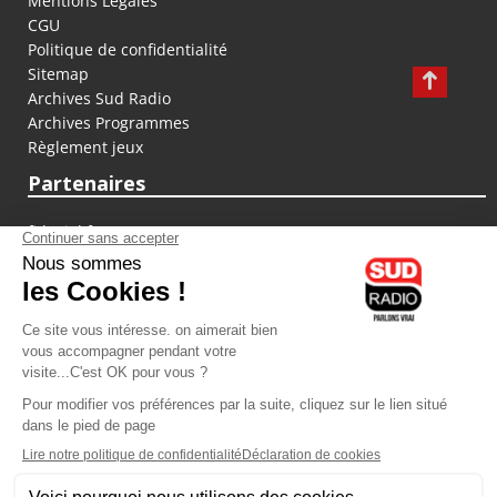
Mentions Légales
CGU
Politique de confidentialité
Sitemap
Archives Sud Radio
Archives Programmes
Règlement jeux
Partenaires
fiducial.fr
lyoncapitale.fr
olympique-et-lyonnais.com
L'application Iphone / Android
Téléchargez l'application
Les cookies
Gestion des cookies