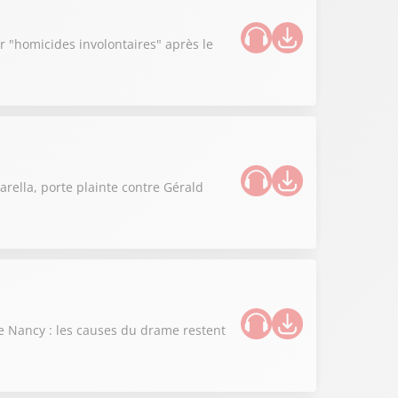
 "homicides involontaires" après le
rella, porte plainte contre Gérald
 de Nancy : les causes du drame restent