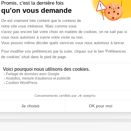
r son épouse", martèle son avocat / Procès en appel de Marine Le Pen
rtements ce mardi
s l'Aude / Affaire Lyhanna : la mère de Rosa porte plainte contre 
s à Kiev
hectares parcourus / Canicule et feux de forêt : Lecornu à Marseill
le ne ferait pas campagne avec un bracelet électronique