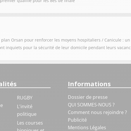
remier qualifié pour les 8es de finale
u plan Orsan pour renforcer les moyens hospitaliers / Canicule : u
sont inquiets pour la sécurité de leur domicile pendant leurs vacan
lités
Informations
Dossier de presse
RUGBY
QUI SOMMES-NOUS ?
ue
L'invité
Comment nous rejoindre ?
politique
Publicité
S
Les courses
Mentions Légales
hippiques et