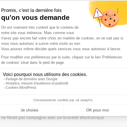
r son épouse", martèle son avocat / Procès en appel de Marine Le Pen
rtements ce mardi
s l'Aude / Affaire Lyhanna : la mère de Rosa porte plainte contre 
s à Kiev
hectares parcourus / Canicule et feux de forêt : Lecornu à Marseill
le ne ferait pas campagne avec un bracelet électronique