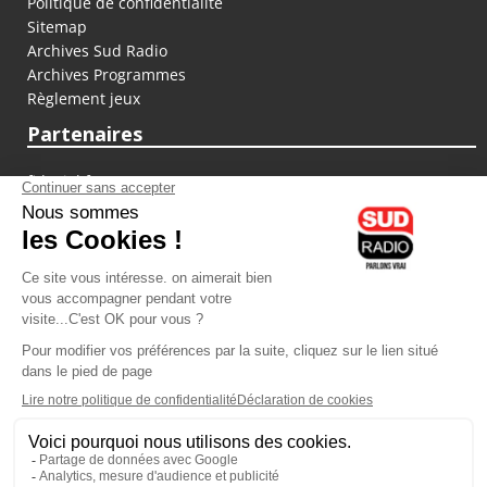
Politique de confidentialité
Sitemap
Archives Sud Radio
Archives Programmes
Règlement jeux
Partenaires
fiducial.fr
lyoncapitale.fr
olympique-et-lyonnais.com
L'application Iphone / Android
Téléchargez l'application
Les cookies
Gestion des cookies