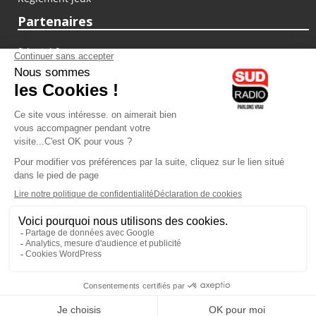
Partenaires
fiducial.fr
lyoncapitale.fr
olympique-et-lyonnais.com
L'application Iphone / Android
Téléchargez l'application
Les cookies
Gestion des cookies
Crédit photos : ©Sud Radio / Pierre Olivier
04H00
-
07H00
07H00 - 10H00
Noémie Halioua
Laurence Péraud
Les débats de l'été
Le Grand Matin Week-End