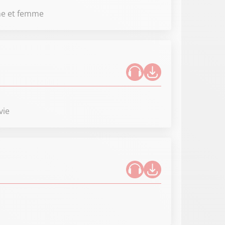
me et femme
vie