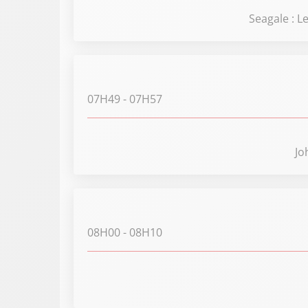
Seagale : 
07H49
- 07H57
Jo
08H00
- 08H10