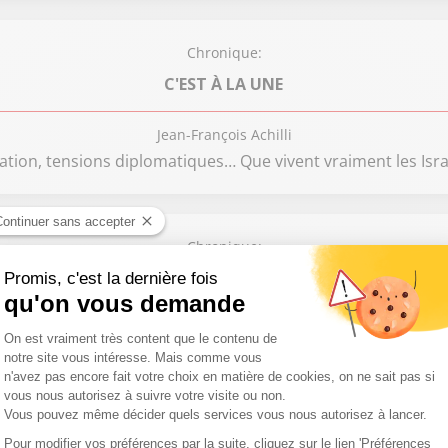
Chronique:
C'EST À LA UNE
Jean-François Achilli
ation, tensions diplomatiques… Que vivent vraiment les Isra
Chronique:
SUD RADIO DONNE LA PAROLE AUX MAIRES
Jean-François Achilli
Avec Florence Portelli, maire de Taverny (LR)
Chronique: