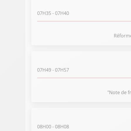
07H35
- 07H40
Réforme
07H49
- 07H57
"Note de f
08H00
- 08H08