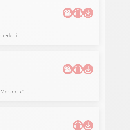
enedetti
t Monoprix"