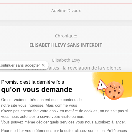
Adeline Divoux
Chronique:
ELISABETH LEVY SANS INTERDIT
Elisabeth Levy
Réforme des retraites : la révélation de la violence
Chronique:
L'INVITÉ POLITIQUE SUD RADIO
Patrick Roger
nck Riester, Ministre délégué chargé des Relations avec le 