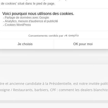
Chronique:
ON EN PARLE
Benjamin Glaise
Réforme des retraites : des huées à l'auditorium de Lyon
 et ancienne candidate à la Présidentielle, est notre invitée polit
igne / Restaurants, barbiers, CPF : comment les dealers blanchis